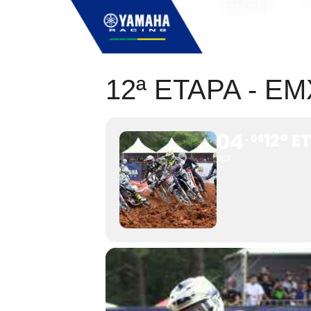
ESPECIAIS
12ª ETAPA - E
04
12ª E
06
SET