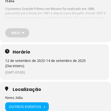
Itália
O primeiro Grande Prêmio em Misano foi realizado em 1980,
passando para Ímola em 1981 e depois para Mugello. Desde 2007 é
um evento permanente no calendário da MotoGP, organizado por
Misano como o Grande Prêmio de San Marino e da Riviera de
Rimini.
MAIS
Perto da cidade de Rimini, o circuito de Misano foi construído em
1972 e desde então passou por uma série de modificações. Foi um
cenário regular dos GPs italianos ao longo dos anos 80 e início dos
90. Com instalações, pista e arquibancadas atualizadas, o circuito
Horário
tem capacidade máxima para 60 mil espectadores.
12 de setembro de 2025
-
14 de setembro de 2025
(Dia inteiro)
(GMT-03:00)
Localização
Rimini, Itália
OUTROS EVENTOS