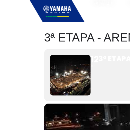
ESPECIAIS
3ª ETAPA - AR
12
3ª ETAPA
JUL