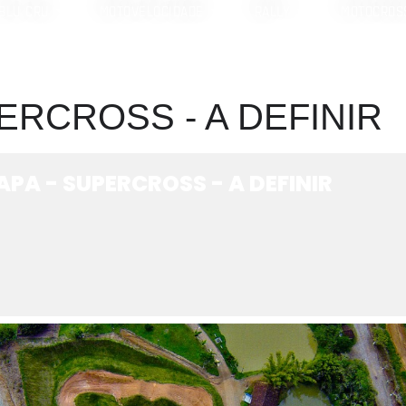
BLU CRU
MOTOVELOCIDADE
RALLY
MOTOCROS
PERCROSS - A DEFINIR
APA - SUPERCROSS - A DEFINIR