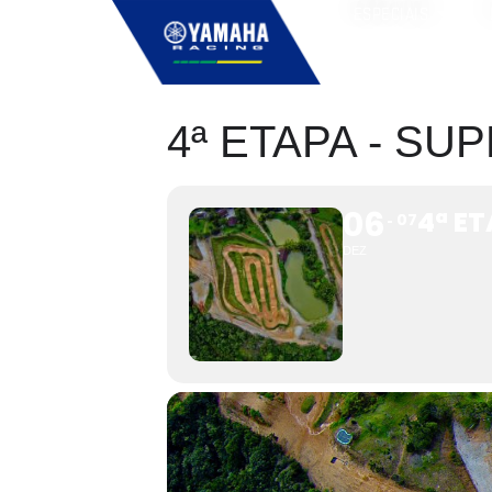
ESPECIAIS
4ª ETAPA - SU
06
4ª ET
07
DEZ