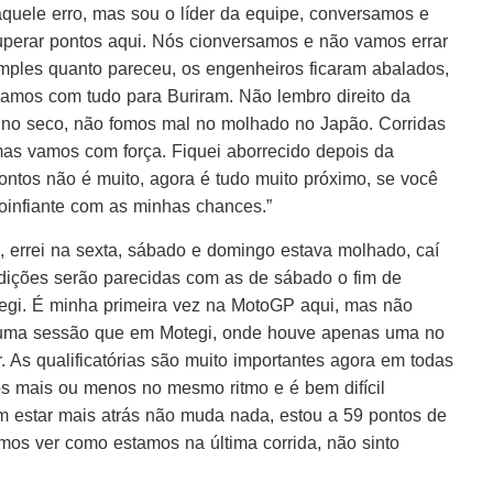
 aquele erro, mas sou o líder da equipe, conversamos e
perar pontos aqui. Nós cionversamos e não vamos errar
imples quanto pareceu, os engenheiros ficaram abalados,
vamos com tudo para Buriram. Não lembro direito da
m no seco, não fomos mal no molhado no Japão. Corridas
mas vamos com força. Fiquei aborrecido depois da
pontos não é muito, agora é tudo muito próximo, se você
 coinfiante com as minhas chances.”
l, errei na sexta, sábado e domingo estava molhado, caí
dições serão parecidas com as de sábado o fim de
egi. É minha primeira vez na MotoGP aqui, mas não
is uma sessão que em Motegi, onde houve apenas uma no
r. As qualificatórias são muito importantes agora em todas
s mais ou menos no mesmo ritmo e é bem difícil
mim estar mais atrás não muda nada, estou a 59 pontos de
mos ver como estamos na última corrida, não sinto