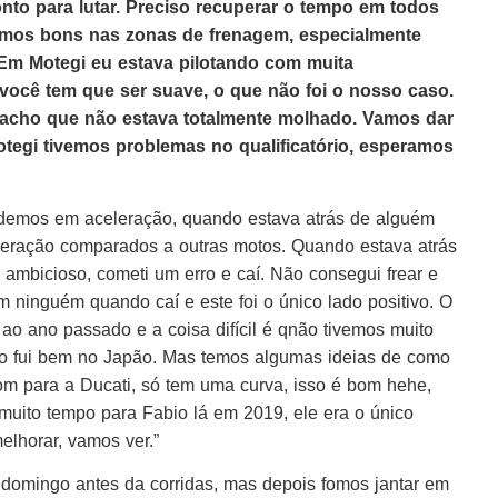
onto para lutar. Preciso recuperar o tempo em todos
somos bons nas zonas de frenagem, especialmente
Em Motegi eu estava pilotando com muita
você tem que ser suave, o que não foi o nosso caso.
acho que não estava totalmente molhado. Vamos dar
tegi tivemos problemas no qualificatório, esperamos
 perdemos em aceleração, quando estava atrás de alguém
leração comparados a outras motos. Quando estava atrás
to ambicioso, cometi um erro e caí. Não consegui frear e
 ninguém quando caí e este foi o único lado positivo. O
 ao ano passado e a coisa difícil é qnão tivemos muito
o fui bem no Japão. Mas temos algumas ideias de como
bom para a Ducati, só tem uma curva, isso é bom hehe,
muito tempo para Fabio lá em 2019, ele era o único
lhorar, vamos ver.”
o domingo antes da corridas, mas depois fomos jantar em