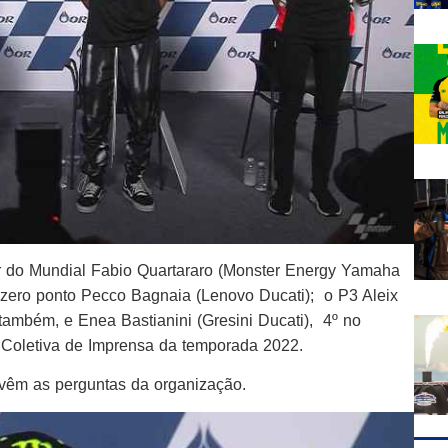
r do Mundial Fabio Quartararo (Monster Energy Yamaha
zero ponto Pecco Bagnaia (Lenovo Ducati); o P3 Aleix
 também, e Enea Bastianini (Gresini Ducati), 4º no
Coletiva de Imprensa da temporada 2022.
á vêm as perguntas da organização.