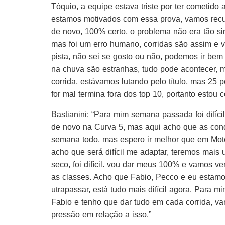
Tóquio, a equipe estava triste por ter cometido
estamos motivados com essa prova, vamos recu
de novo, 100% certo, o problema não era tão s
mas foi um erro humano, corridas são assim e 
pista, não sei se gosto ou não, podemos ir be
na chuva são estranhas, tudo pode acontecer, 
corrida, estávamos lutando pelo título, mas 25 
for mal termina fora dos top 10, portanto estou
Bastianini: “Para mim semana passada foi difíci
de novo na Curva 5, mas aqui acho que as con
semana todo, mas espero ir melhor que em Mot
acho que será difícil me adaptar, teremos ma
seco, foi difícil. vou dar meus 100% e vamos ve
as classes. Acho que Fabio, Pecco e eu estamo
utrapassar, está tudo mais difícil agora. Para 
Fabio e tenho que dar tudo em cada corrida, va
pressão em relação a isso.”