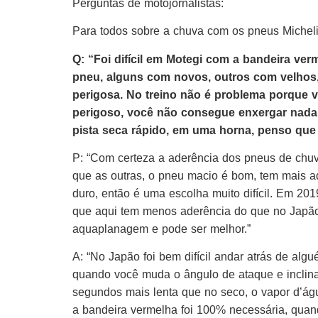
Perguntas de motojornalistas:
Para todos sobre a chuva com os pneus Michel
Q: “Foi difícil em Motegi com a bandeira ve
pneu, alguns com novos, outros com velhos, 
perigosa. No treino não é problema porque v
perigoso, você não consegue enxergar nada. 
pista seca rápido, em uma horna, penso que
P: “Com certeza a aderência dos pneus de chuv
que as outras, o pneu macio é bom, tem mais ad
duro, então é uma escolha muito difícil. Em 
que aqui tem menos aderência do que no Japã
aquaplanagem e pode ser melhor.”
A: “No Japão foi bem difícil andar atrás de al
quando você muda o ângulo de ataque e inclina
segundos mais lenta que no seco, o vapor d’ág
a bandeira vermelha foi 100% necessária, quan