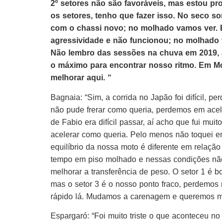
2º setores não são favoráveis, mas estou pr
os setores, tenho que fazer isso. No seco 
com o chassi novo; no molhado vamos ver. 
agressividade e não funcionou; no molhado 
Não lembro das sessões na chuva em 2019, 
o máximo para encontrar nosso ritmo. Em Mo
melhorar aqui. “
Bagnaia: “Sim, a corrida no Japão foi difícil,
não pude frerar como queria, perdemos em ace
de Fabio era difícil passar, aí acho que fui mui
acelerar como queria. Pelo menos não toquei em
equilíbrio da nossa moto é diferente em relação
tempo em piso molhado e nessas condições nã
melhorar a transferência de peso. O setor 1 é 
mas o setor 3 é o nosso ponto fraco, perdemos 
rápido lá. Mudamos a carenagem e queremos me
Espargaró: “Foi muito triste o que aconteceu n