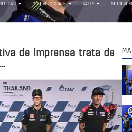
BLU CRU
MOTOVELOCIDADE
RALLY
MOTOCROS
tiva de Imprensa trata de
MA
s…