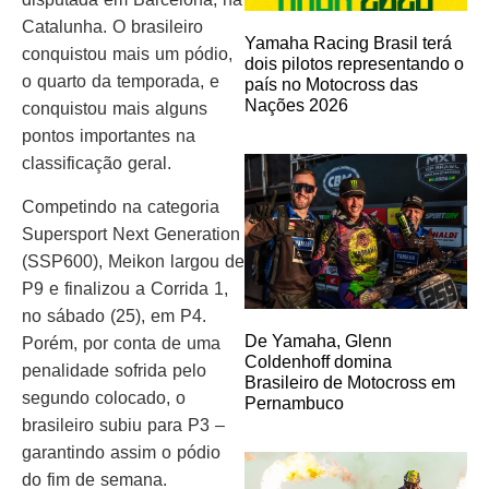
Catalunha. O brasileiro
Yamaha Racing Brasil terá
conquistou mais um pódio,
dois pilotos representando o
o quarto da temporada, e
país no Motocross das
Nações 2026
conquistou mais alguns
pontos importantes na
classificação geral.
Competindo na categoria
Supersport Next Generation
(SSP600), Meikon largou de
P9 e finalizou a Corrida 1,
no sábado (25), em P4.
De Yamaha, Glenn
Porém, por conta de uma
Coldenhoff domina
penalidade sofrida pelo
Brasileiro de Motocross em
segundo colocado, o
Pernambuco
brasileiro subiu para P3 –
garantindo assim o pódio
do fim de semana.