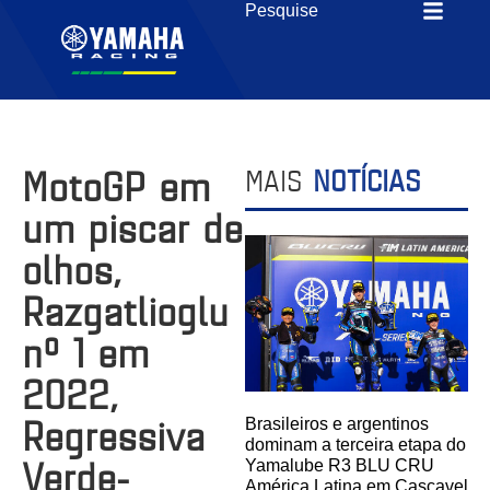
MotoGP em
MAIS
NOTÍCIAS
um piscar de
olhos,
Razgatlioglu
nº 1 em
2022,
Regressiva
Brasileiros e argentinos
dominam a terceira etapa do
Verde-
Yamalube R3 BLU CRU
América Latina em Cascavel