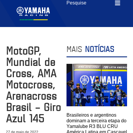
MotoGP,
MAIS
NOTÍCIAS
Mundial de
Cross, AMA
Motocross,
Arenacross
Brasil – Giro
Azul 145
Brasileiros e argentinos
dominam a terceira etapa do
Yamalube R3 BLU CRU
América Latina em Cascavel
27 de maio de 2022