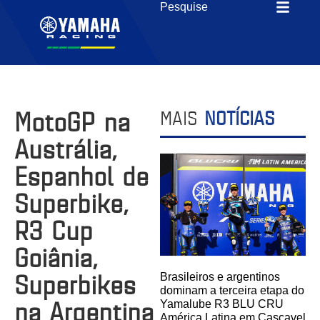
MotoGP na
MAIS
NOTÍCIAS
Austrália,
Espanhol de
Superbike,
R3 Cup
Goiânia,
Superbikes
Brasileiros e argentinos
dominam a terceira etapa do
na Argentina
Yamalube R3 BLU CRU
América Latina em Cascavel