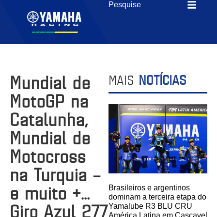
Mundial de
MAIS
NOTÍCIAS
MotoGP na
Catalunha,
Mundial de
Motocross
na Turquia –
e muito +…
Brasileiros e argentinos
dominam a terceira etapa do
Giro Azul 277
Yamalube R3 BLU CRU
América Latina em Cascavel