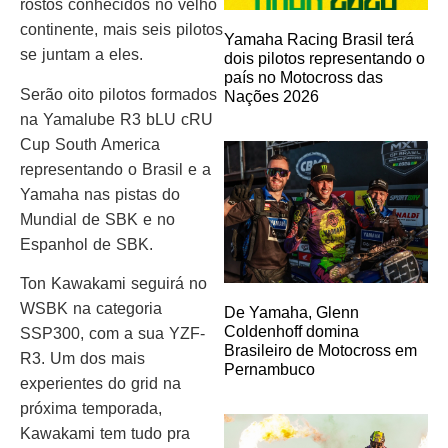
rostos conhecidos no velho
continente, mais seis pilotos
Yamaha Racing Brasil terá
se juntam a eles.
dois pilotos representando o
país no Motocross das
Serão oito pilotos formados
Nações 2026
na Yamalube R3 bLU cRU
Cup South America
representando o Brasil e a
Yamaha nas pistas do
Mundial de SBK e no
Espanhol de SBK.
Ton Kawakami seguirá no
WSBK na categoria
De Yamaha, Glenn
Coldenhoff domina
SSP300, com a sua YZF-
Brasileiro de Motocross em
R3. Um dos mais
Pernambuco
experientes do grid na
próxima temporada,
Kawakami tem tudo pra