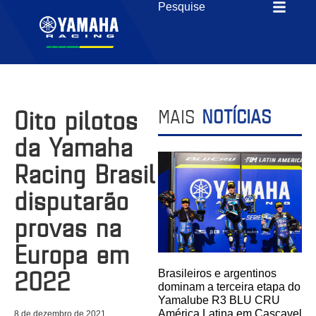
Oito pilotos
MAIS
NOTÍCIAS
da Yamaha
Racing Brasil
disputarão
provas na
Europa em
2022
Brasileiros e argentinos
dominam a terceira etapa do
Yamalube R3 BLU CRU
América Latina em Cascavel
8 de dezembro de 2021