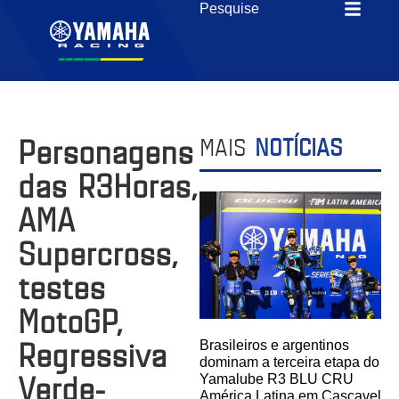
Personagens
MAIS
NOTÍCIAS
das R3Horas,
AMA
Supercross,
testes
MotoGP,
Regressiva
Brasileiros e argentinos
dominam a terceira etapa do
Verde-
Yamalube R3 BLU CRU
América Latina em Cascavel