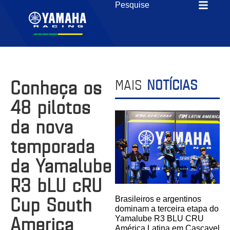
Conheça os
MAIS
NOTÍCIAS
48 pilotos
da nova
temporada
da Yamalube
R3 bLU cRU
Cup South
Brasileiros e argentinos
dominam a terceira etapa do
America
Yamalube R3 BLU CRU
América Latina em Cascavel