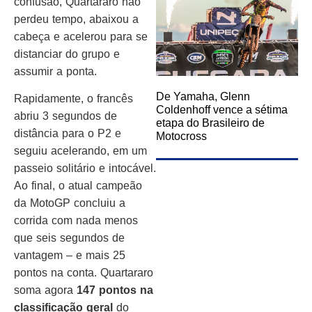
confusão, Quartararo não
perdeu tempo, abaixou a
cabeça e acelerou para se
distanciar do grupo e
assumir a ponta.
De Yamaha, Glenn
Rapidamente, o francês
Coldenhoff vence a sétima
abriu 3 segundos de
etapa do Brasileiro de
distância para o P2 e
Motocross
seguiu acelerando, em um
passeio solitário e intocável.
Ao final, o atual campeão
da MotoGP concluiu a
corrida com nada menos
que seis segundos de
vantagem – e mais 25
pontos na conta. Quartararo
soma agora
147 pontos na
classificação geral
do