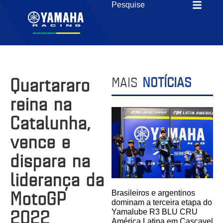
Quartararo
MAIS
NOTÍCIAS
reina na
Catalunha,
vence e
dispara na
liderança da
MotoGP
Brasileiros e argentinos
dominam a terceira etapa do
2022
Yamalube R3 BLU CRU
América Latina em Cascavel