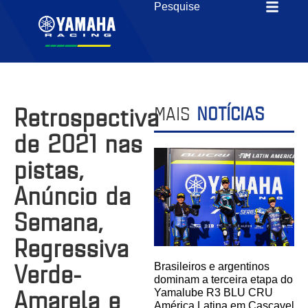
Retrospectiva
MAIS
NOTÍCIAS
de 2021 nas
pistas,
Anúncio da
Semana,
Regressiva
Verde-
Brasileiros e argentinos
dominam a terceira etapa do
Amarela e
Yamalube R3 BLU CRU
América Latina em Cascavel