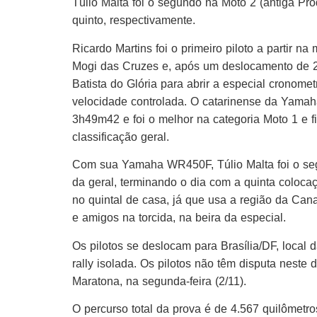
Túlio Malta foi o segundo na Moto 2 (antiga Pro
quinto, respectivamente.
Ricardo Martins foi o primeiro piloto a partir 
Mogi das Cruzes e, após um deslocamento de 
Batista do Glória para abrir a especial crono
velocidade controlada. O catarinense da Yama
3h49m42 e foi o melhor na categoria Moto 1 e 
classificação geral.
Com sua Yamaha WR450F, Túlio Malta foi o segu
da geral, terminando o dia com a quinta coloca
no quintal de casa, já que usa a região da Cana
e amigos na torcida, na beira da especial.
Os pilotos se deslocam para Brasília/DF, local
rally isolada. Os pilotos não têm disputa neste
Maratona, na segunda-feira (2/11).
O percurso total da prova é de 4.567 quilômetr