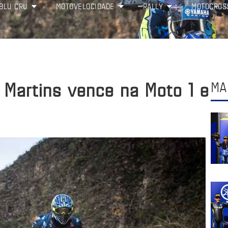
BLU CRU
MOTOVELOCIDADE
RALLY
MOTOCROS
 Martins vence na Moto 1 e
MA