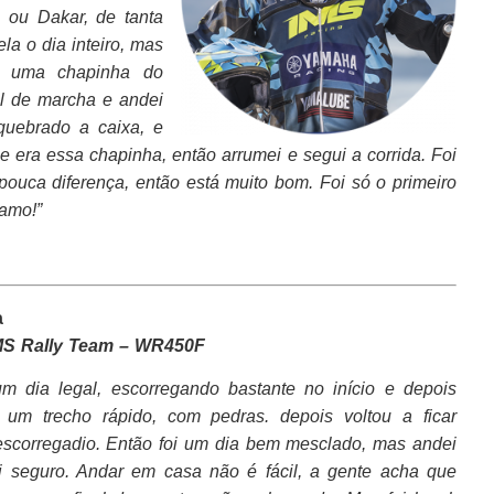
 ou Dakar, de tanta
ela o dia inteiro, mas
u uma chapinha do
l de marcha e andei
quebrado a caixa, e
 era essa chapinha, então arrumei e segui a corrida. Foi
uca diferença, então está muito bom. Foi só o primeiro
vamo!”
a
S Rally Team – WR450F
um dia legal, escorregando bastante no início e depois
 um trecho rápido, com pedras. depois voltou a ficar
escorregadio. Então foi um dia bem mesclado, mas andei
 seguro. Andar em casa não é fácil, a gente acha que