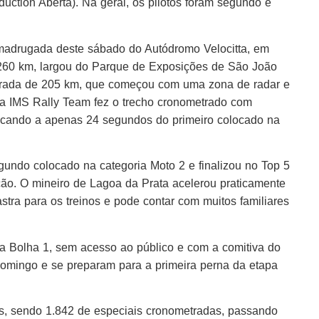
duction Aberta). Na geral, os pilotos foram segundo e
na madrugada deste sábado do Autódromo Velocitta, em
260 km, largou do Parque de Exposições de São João
metrada de 205 km, que começou com uma zona de radar e
ha IMS Rally Team fez o trecho cronometrado com
ficando a apenas 24 segundos do primeiro colocado na
ndo colocado na categoria Moto 2 e finalizou no Top 5
ção. O mineiro de Lagoa da Prata acelerou praticamente
stra para os treinos e pode contar com muitos familiares
 da Bolha 1, sem acesso ao público e com a comitiva do
 domingo e se preparam para a primeira perna da etapa
os, sendo 1.842 de especiais cronometradas, passando