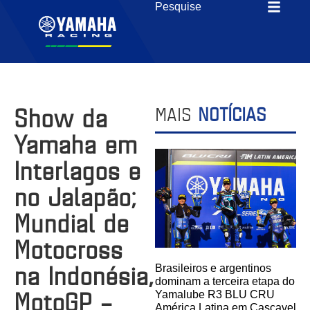
Show da
MAIS
NOTÍCIAS
Yamaha em
Interlagos e
no Jalapão;
Mundial de
Motocross
na Indonésia,
Brasileiros e argentinos
dominam a terceira etapa do
MotoGP –
Yamalube R3 BLU CRU
América Latina em Cascavel