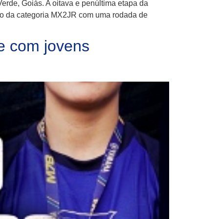
rde, Goiás. A oitava e penúltima etapa da
iro da categoria MX2JR com uma rodada de
e com jovens