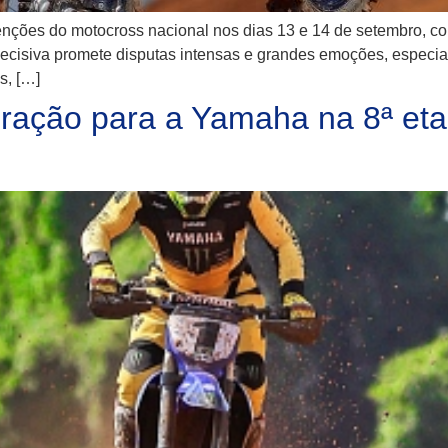
enções do motocross nacional nos dias 13 e 14 de setembro, c
 decisiva promete disputas intensas e grandes emoções, espec
s, […]
ação para a Yamaha na 8ª etap