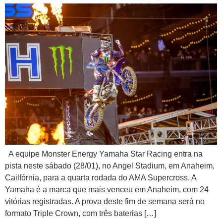
A equipe Monster Energy Yamaha Star Racing entra na
pista neste sábado (28/01), no Angel Stadium, em Anaheim,
Cailfórnia, para a quarta rodada do AMA Supercross. A
Yamaha é a marca que mais venceu em Anaheim, com 24
vitórias registradas. A prova deste fim de semana será no
formato Triple Crown, com três baterias […]