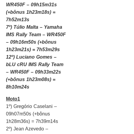
WR450F – 09h15m31s
(+bônus 1h23m18s) =
7h52m13s
7º) Túlio Malta – Yamaha
IMS Rally Team – WR450F
– 09h16m50s (+bônus
1h23m21s) = 7h53m29s
12º) Luciano Gomes –
bLU cRU IMS Rally Team
– WR450F – 09h33m22s
(+bônus 1h23m08s) =
8h10m24s
Moto1
1º) Gregório Caselani –
09h07m50s (+bônus
1h28m36s) = 7h39m14s
2º) Jean Azevedo –