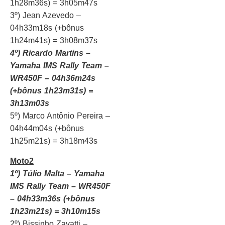
1h28m36s) = 3h05m47s
3º) Jean Azevedo –
04h33m18s (+bônus
1h24m41s) = 3h08m37s
4º) Ricardo Martins –
Yamaha IMS Rally Team –
WR450F – 04h36m24s
(+bônus 1h23m31s) =
3h13m03s
5º) Marco Antônio Pereira –
04h44m04s (+bônus
1h25m21s) = 3h18m43s
Moto2
1º) Túlio Malta – Yamaha
IMS Rally Team – WR450F
– 04h33m36s (+bônus
1h23m21s) = 3h10m15s
2º) Bissinho Zavatti –