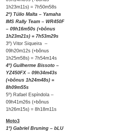
1h23m11s) = 7h50m58s
2º) Túlio Malta – Yamaha
IMS Rally Team – WR450F
– 09h16m50s
(+bônus
1h23m21s) = 7h53m29s
3º) Vitor Siqueira –
09h20m12s (+bônus
1h25m58s) = 7h54m14s
4º) Guilherme Bissoto –
YZ450FX – 09h34m43s
(+bônus 1h24m48s) =
8h09m55s
5º) Rafael Espíndola –
09h41m26s (+bônus
1h26m15s) = 8h18m11s
Moto3
1º) Gabriel Bruning – bLU