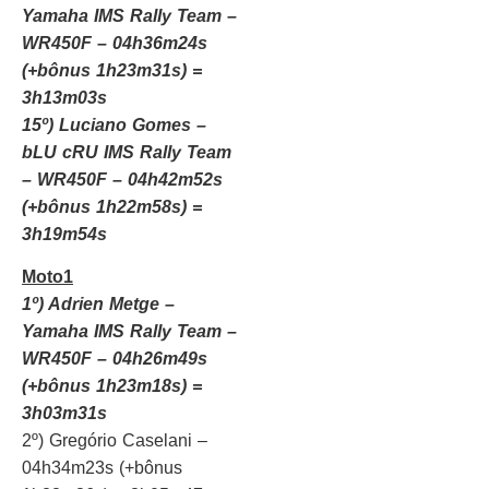
Yamaha IMS Rally Team –
WR450F – 04h36m24s
(+bônus 1h23m31s) =
3h13m03s
15º) Luciano Gomes –
bLU cRU IMS Rally Team
– WR450F – 04h42m52s
(+bônus 1h22m58s) =
3h19m54s
Moto1
1º) Adrien Metge –
Yamaha IMS Rally Team –
WR450F – 04h26m49s
(+bônus 1h23m18s) =
3h03m31s
2º) Gregório Caselani –
04h34m23s (+bônus