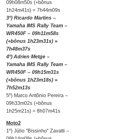
09h08m50s (+bônus
1h24m41s) = 7h44m09s
3º) Ricardo Martins –
Yamaha IMS Rally Team –
WR450F – 09h11m58s
(+bônus 1h23m31s) =
7h48m37s
4º) Adrien Metge –
Yamaha IMS Rally Team –
WR450F – 09h15m31s
(+bônus 1h23m18s) =
7h52m13s
5º) Marco Antônio Pereira –
09h33m02s (+bônus
1h25m21s) = 8h07m41s
Moto2
1º) Júlio “Bissinho” Zavatti –
09h14m09s (+bônus