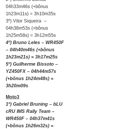
04h33m46s (+bônus
1h23m11s) = 3h10m35s
3º) Vitor Siqueira –
04h38m53s (+bônus
1h25m58s) = 3h12m55s
4º) Bruno Leles – WR450F
– 04h40m46s (+bônus
1h23m21s) = 3h17m25s
5º) Guilherme Bissoto –
YZ450FX – 04h44m57s
(+bônus 1h24m48s) =
3h20m09s
Moto3
1º) Gabriel Bruning – bLU
cRU IMS Rally Team –
WR450F – 04h37m41s
(+bônus 1h26m32s) =