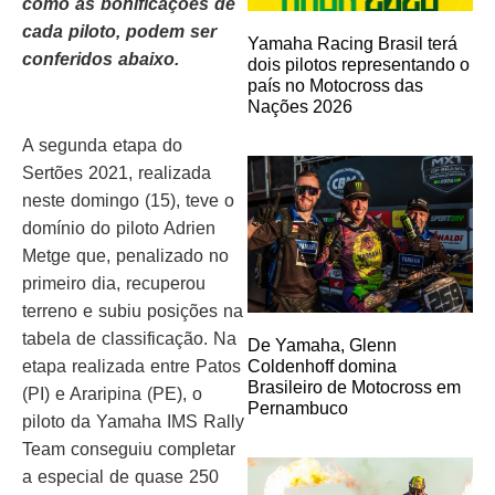
como as bonificações de
cada piloto, podem ser
Yamaha Racing Brasil terá
conferidos abaixo.
dois pilotos representando o
país no Motocross das
Nações 2026
A segunda etapa do
Sertões 2021, realizada
neste domingo (15), teve o
domínio do piloto Adrien
Metge que, penalizado no
primeiro dia, recuperou
terreno e subiu posições na
tabela de classificação. Na
De Yamaha, Glenn
etapa realizada entre Patos
Coldenhoff domina
Brasileiro de Motocross em
(PI) e Araripina (PE), o
Pernambuco
piloto da Yamaha IMS Rally
Team conseguiu completar
a especial de quase 250