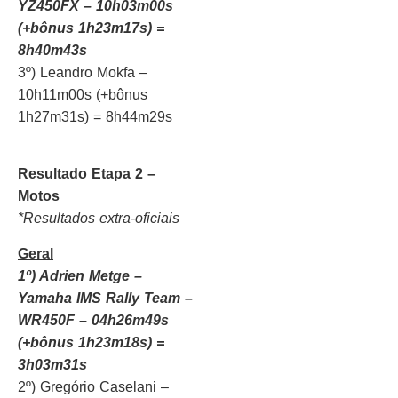
YZ450FX – 10h03m00s
(+bônus 1h23m17s) =
8h40m43s
3º) Leandro Mokfa –
10h11m00s (+bônus
1h27m31s) = 8h44m29s
Resultado Etapa 2 –
Motos
*Resultados extra-oficiais
Geral
1º) Adrien Metge –
Yamaha IMS Rally Team –
WR450F – 04h26m49s
(+bônus 1h23m18s) =
3h03m31s
2º) Gregório Caselani –