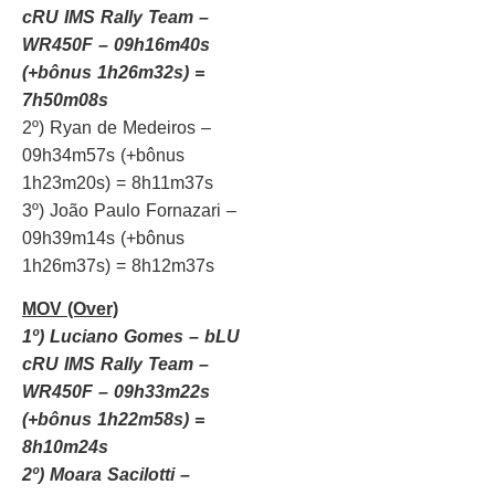
cRU IMS Rally Team –
WR450F – 09h16m40s
(+bônus 1h26m32s) =
7h50m08s
2º) Ryan de Medeiros –
09h34m57s (+bônus
1h23m20s) = 8h11m37s
3º) João Paulo Fornazari –
09h39m14s (+bônus
1h26m37s) = 8h12m37s
MOV (Over)
1º) Luciano Gomes – bLU
cRU IMS Rally Team –
WR450F – 09h33m22s
(+bônus 1h22m58s) =
8h10m24s
2º) Moara Sacilotti –