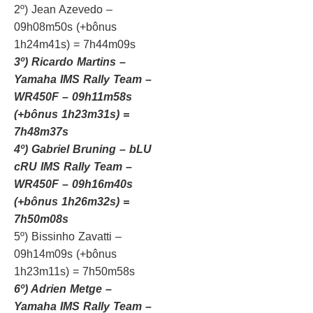
2º) Jean Azevedo –
09h08m50s (+bônus
1h24m41s) = 7h44m09s
3º) Ricardo Martins –
Yamaha IMS Rally Team –
WR450F – 09h11m58s
(+bônus 1h23m31s) =
7h48m37s
4º) Gabriel Bruning – bLU
cRU IMS Rally Team –
WR450F – 09h16m40s
(+bônus 1h26m32s) =
7h50m08s
5º) Bissinho Zavatti –
09h14m09s (+bônus
1h23m11s) = 7h50m58s
6º) Adrien Metge –
Yamaha IMS Rally Team –