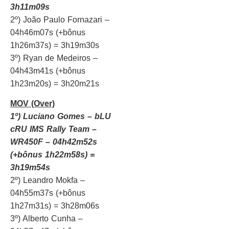
3h11m09s
2º) João Paulo Fornazari –
04h46m07s (+bônus
1h26m37s) = 3h19m30s
3º) Ryan de Medeiros –
04h43m41s (+bônus
1h23m20s) = 3h20m21s
MOV (Over)
1º) Luciano Gomes – bLU
cRU IMS Rally Team –
WR450F – 04h42m52s
(+bônus 1h22m58s) =
3h19m54s
2º) Leandro Mokfa –
04h55m37s (+bônus
1h27m31s) = 3h28m06s
3º) Alberto Cunha –