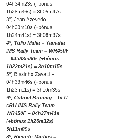
04h34m23s (+bônus
1h28m36s) = 3h05m47s
3º) Jean Azevedo –
04h33m18s (+bônus
1h24m41s) = 3h08m37s
4º) Túlio Malta – Yamaha
IMS Rally Team – WR450F
– 04h33m36s
(+bônus
1h23m21s) = 3h10m15s
5º) Bissinho Zavatti –
04h33m46s (+bônus
1h23m11s) = 3h10m35s
6º) Gabriel Bruning – bLU
cRU IMS Rally Team –
WR450F – 04h37m41s
(+bônus 1h26m32s) =
3h11m09s
8º) Ricardo Martins –