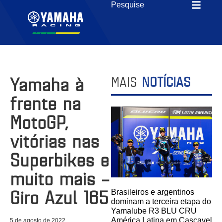
Yamaha à
MAIS
NOTÍCIAS
frente na
MotoGP,
vitórias nas
Superbikes e
muito mais –
Giro Azul 165
Brasileiros e argentinos
dominam a terceira etapa do
Yamalube R3 BLU CRU
América Latina em Cascavel
5 de agosto de 2022