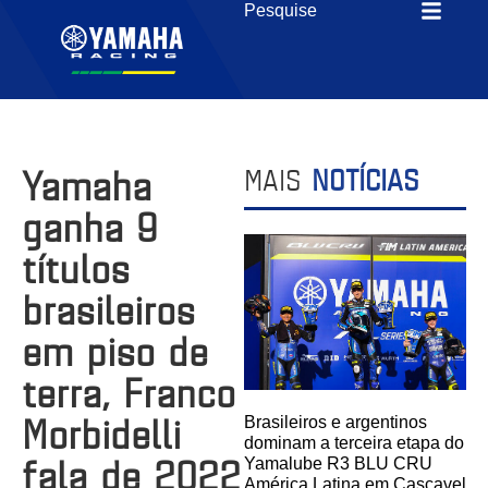
Yamaha
MAIS
NOTÍCIAS
ganha 9
títulos
brasileiros
em piso de
terra, Franco
Morbidelli
Brasileiros e argentinos
dominam a terceira etapa do
fala de 2022
Yamalube R3 BLU CRU
América Latina em Cascavel