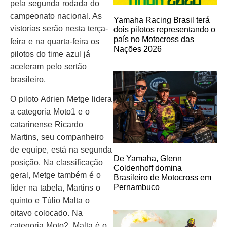
pela segunda rodada do
campeonato nacional. As
Yamaha Racing Brasil terá
vistorias serão nesta terça-
dois pilotos representando o
país no Motocross das
feira e na quarta-feira os
Nações 2026
pilotos do time azul já
aceleram pelo sertão
brasileiro.
O piloto Adrien Metge lidera
a categoria Moto1 e o
catarinense Ricardo
Martins, seu companheiro
de equipe, está na segunda
De Yamaha, Glenn
posição. Na classificação
Coldenhoff domina
geral, Metge também é o
Brasileiro de Motocross em
Pernambuco
líder na tabela, Martins o
quinto e Túlio Malta o
oitavo colocado. Na
categoria Moto2, Malta é o