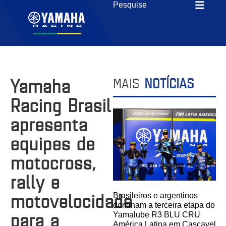
Yamaha
MAIS
NOTÍCIAS
Racing Brasil
apresenta
equipes de
motocross,
rally e
motovelocidade
Brasileiros e argentinos
dominam a terceira etapa do
para a
Yamalube R3 BLU CRU
América Latina em Cascavel