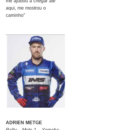
me ajudou a chegar até
aqui, me mostrou o
caminho”
ADRIEN METGE
Rally – Moto 1 – Yamaha