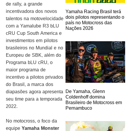
de rally, a grande
incentivadora dos novos
Yamaha Racing Brasil terá
dois pilotos representando o
talentos na motovelocidade
país no Motocross das
com a Yamalube R3 bLU
Nações 2026
cRU Cup South America e
investimentos em pilotos
brasileiros no Mundial e no
Europeu de SBK, além do
Programa bLU cRU, o
maior programa de
incentivo a pilotos privados
do Brasil, a marca dos
De Yamaha, Glenn
diapasões agora apresenta
Coldenhoff domina
seu time para a temporada
Brasileiro de Motocross em
2022.
Pernambuco
No motocross, o foco da
equipe
Yamaha Monster