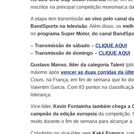
inscritos na principal competição monomarca da
A etapa tem transmissão
ao vivo pelo canal d
BandSports na televisão
. Além disso, os
mel
no
programa Super Motor, do canal BandSpo
– Transmissão de sábado –
CLIQUE AQUI
– Transmissão de domingo –
CLIQUE AQUI
Gustavo Manso, líder da categoria Talent
(pil
máximo após
vencer as duas corridas da úl
Cours, na França, em fim de semana que foi dom
Valentim Garcia. Com 83 pontos na classificaçã
liderança.
Vice-líder,
Kevin Fontainha também chega a C
campeão da edição europeia
da competição. C
muito durante o fim de semana para alcançar a 
Coladinho no vice-líder vem
Kaká Fumaça
, co