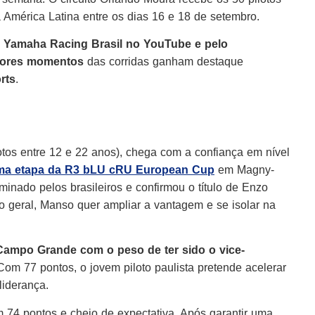
 América Latina entre os dias 16 e 18 de setembro.
a Yamaha Racing Brasil no YouTube e pelo
hores momentos
das corridas ganham destaque
rts
.
otos entre 12 e 22 anos), chega com a confiança em nível
tima etapa da R3 bLU cRU European Cup
em Magny-
inado pelos brasileiros e confirmou o título de Enzo
o geral, Manso quer ampliar a vantagem e se isolar na
ampo Grande com o peso de ter sido o vice-
om 77 pontos, o jovem piloto paulista pretende acelerar
liderança.
m 74 pontos e cheio de expectativa. Após garantir uma