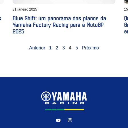
31 janeiro 2025
15
s
Blue Shift: um panorama dos planos da
Q
Yamaha Factory Racing para a MotoGP
Gr
2025
e
Anterior
1
2
3
4
5
Próximo