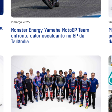
2 março 2025
26
no
Monster Energy Yamaha MotoGP Team
M
enfrenta calor escaldante no GP da
p
Tailândia
d