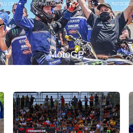
BLU CRU
MOTOVELOCIDADE
RALLY
MOTOCROS
MotoGP