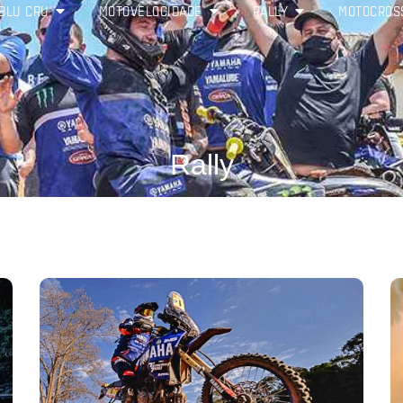
BLU CRU
MOTOVELOCIDADE
RALLY
MOTOCROS
Rally