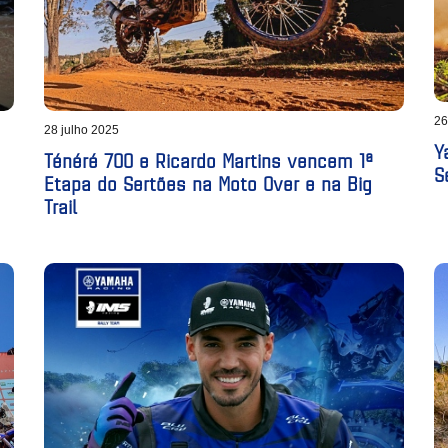
26
28 julho 2025
Y
Ténéré 700 e Ricardo Martins vencem 1ª
S
Etapa do Sertões na Moto Over e na Big
Trail