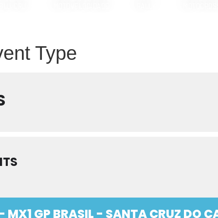
BLU CRU
MOTOVELOCIDADE
RALLY
MOTOCROS
vent Type
S
NTS
 - MX1 GP BRASIL - SANTA CRUZ DO C