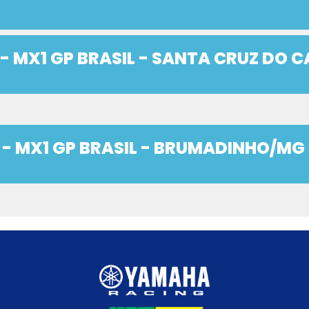
 - MX1 GP BRASIL - SANTA CRUZ DO C
A - MX1 GP BRASIL - BRUMADINHO/MG