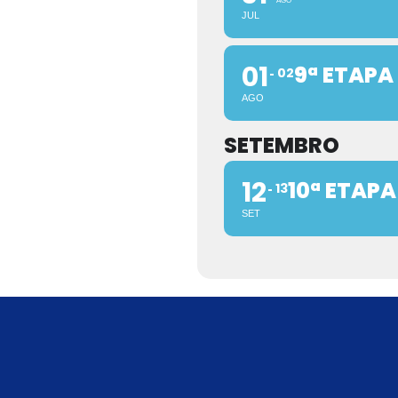
AGO
JUL
01
9ª ETAPA
02
AGO
SETEMBRO
12
10ª ETAP
13
SET