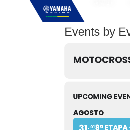
ESPECIAIS
Events by E
MOTOCROS
UPCOMING EVE
AGOSTO
31
8ª ETAPA
01