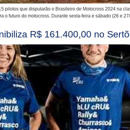
 15 pilotos que disputarão o Brasileiro de Motocross 2024 na 
a o futuro do motocross. Durante sexta-feira e sábado (26 e 27/
biliza R$ 161.400,00 no Sert