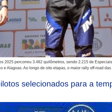
ões 2025 percorreu 3.482 quilômetros, sendo 2.215 de Especiai
 e Alagoas. Ao longo de oito etapas, o maior rally off-road da
ilotos selecionados para a te