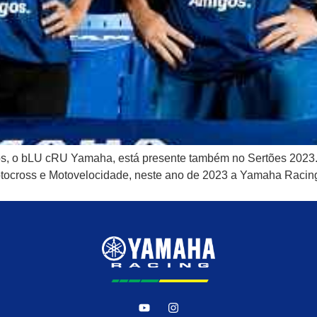
ados, o bLU cRU Yamaha, está presente também no Sertões 20
Motocross e Motovelocidade, neste ano de 2023 a Yamaha Racing B