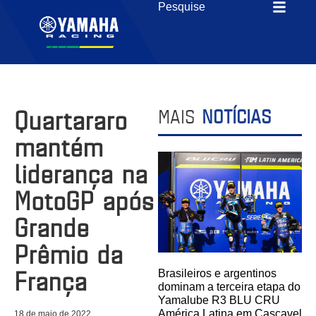
Quartararo
MAIS
NOTÍCIAS
mantém
liderança na
MotoGP após
Grande
Prêmio da
França
Brasileiros e argentinos
dominam a terceira etapa do
Yamalube R3 BLU CRU
América Latina em Cascavel
18 de maio de 2022