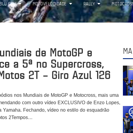
BLU CRU
MOTOVELOCIDADE
RALLY
MOTOCROS
ndiais de MotoGP e
MA
ce a 5ª no Supercross,
Motos 2T – Giro Azul 126
 pódios nos Mundiais de MotoGP e Motocross, mais uma
 emendando com outro vídeo EXCLUSIVO de Enzo Lopes,
da Yamaha. Fechando, vídeo no estilo do esquadrão
Motos 2Tempos…