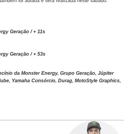
ambém foi adiada e será realizada neste sábado.
ergy Geração /
+ 11s
ergy Geração /
+ 53s
cínio da Monster Energy, Grupo Geração, Júpiter
lube, Yamaha Consórcio, Durag, MotoStyle Graphics,