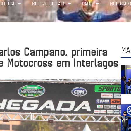
BLU CRU
MOTOVELOCIDADE
RALLY
MOTOCROS
rlos Campano, primeira
MA
de Motocross em Interlagos