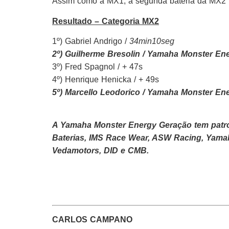
Assim como a MX1, a segunda bateria da MX2 t
Resultado – Categoria MX2
1º) Gabriel Andrigo /
34min10seg
2º) Guilherme Bresolin / Yamaha Monster En
3º) Fred Spagnol / + 47s
4º) Henrique Henicka / + 49s
5º) Marcello Leodorico / Yamaha Monster En
A Yamaha Monster Energy Geração tem patro
Baterias, IMS Race Wear, ASW Racing, Yama
Vedamotors, DID e CMB.
CARLOS CAMPANO