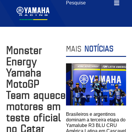
Monster
MAIS
NOTÍCIAS
Energy
Yamaha
MotoGP
Team aquece
motores em
teste oficial
Brasileiros e argentinos
dominam a terceira etapa do
no Catar
Yamalube R3 BLU CRU
América Latina em Cascavel