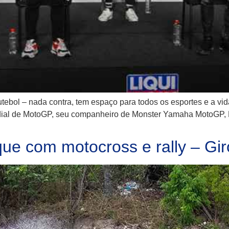
ol – nada contra, tem espaço para todos os esportes e a vida 
ndial de MotoGP, seu companheiro de Monster Yamaha MotoGP, 
ue com motocross e rally – Gir