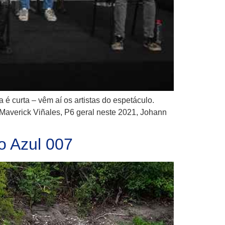
é curta – vêm aí os artistas do espetáculo.
Maverick Viñales, P6 geral neste 2021, Johann
o Azul 007