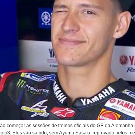
vão começar as sessões de treinos oficiais do GP da Alemanha
 Moto3. Eles vão saindo, sem Ayumu Sasaki, reprovado pelos mé