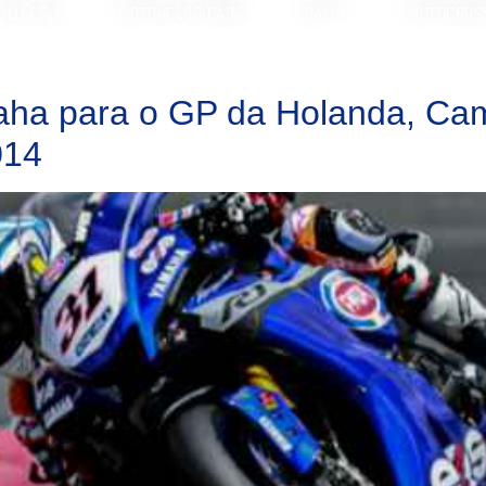
BLU CRU
MOTOVELOCIDADE
RALLY
MOTOCROS
ha para o GP da Holanda, C
014