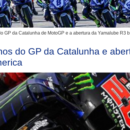
 do GP da Catalunha de MotoGP e a abertura da Yamalube R3
einos do GP da Catalunha e ab
erica