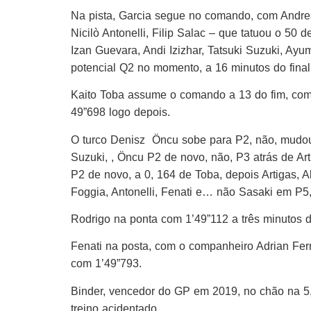
Na pista, Garcia segue no comando, com Andre
Nicilò Antonelli, Filip Salac – que tatuou o 50
Izan Guevara, Andi Izizhar, Tatsuki Suzuki, Ayu
potencial Q2 no momento, a 16 minutos do final
Kaito Toba assume o comando a 13 do fim, co
49”698 logo depois.
O turco Denisz Öncu sobe para P2, não, mudou t
Suzuki, , Öncu P2 de novo, não, P3 atrás de Ar
P2 de novo, a 0, 164 de Toba, depois Artigas, A
Foggia, Antonelli, Fenati e… não Sasaki em P5
Rodrigo na ponta com 1’49”112 a três minutos d
Fenati na posta, com o companheiro Adrian Fer
com 1’49”793.
Binder, vencedor do GP em 2019, no chão na 5,
treino acidentado.