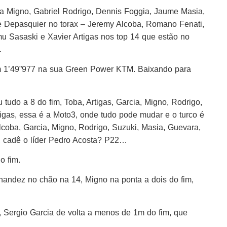
a Migno, Gabriel Rodrigo, Dennis Foggia, Jaume Masia,
 de Depasquier no torax – Jeremy Alcoba, Romano Fenati,
mu Sasaski e Xavier Artigas nos top 14 que estão no
.
m 1’49”977 na sua Green Power KTM. Baixando para
udo a 8 do fim, Toba, Artigas, Garcia, Migno, Rodrigo,
tigas, essa é a Moto3, onde tudo pode mudar e o turco é
lcoba, Garcia, Migno, Rodrigo, Suzuki, Masia, Guevara,
, cadê o líder Pedro Acosta? P22…
o fim.
nandez no chão na 14, Migno na ponta a dois do fim,
 Sergio Garcia de volta a menos de 1m do fim, que