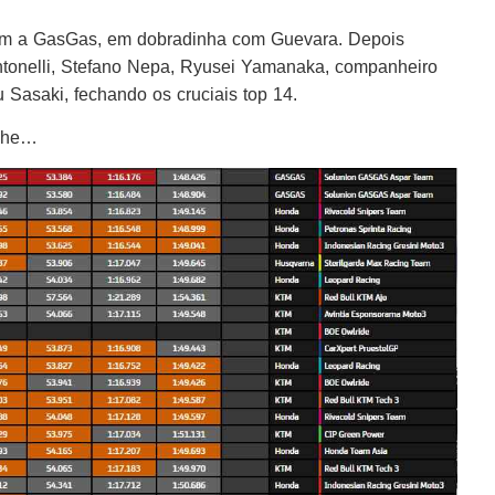
om a GasGas, em dobradinha com Guevara. Depois
ntonelli, Stefano Nepa, Ryusei Yamanaka, companheiro
 Sasaki, fechando os cruciais top 14.
hehe…