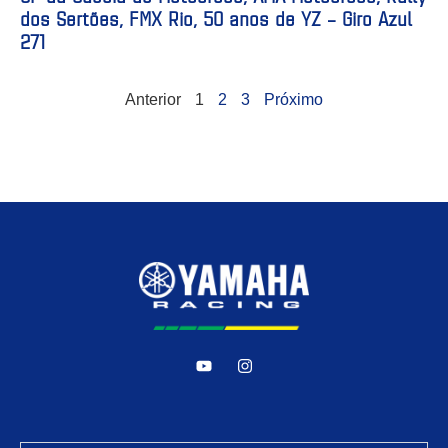
dos Sertões, FMX Rio, 50 anos de YZ – Giro Azul
271
Anterior
1
2
3
Próximo