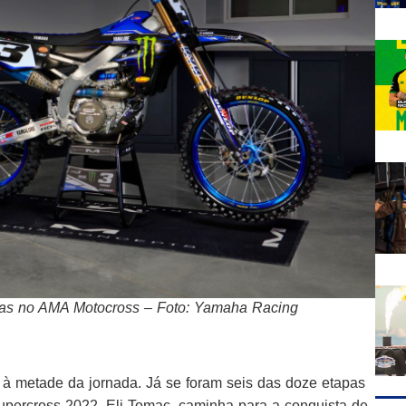
adas no AMA Motocross – Foto: Yamaha Racing
 metade da jornada. Já se foram seis das doze etapas
percross 2022, Eli Tomac, caminha para a conquista de