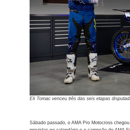
Eli Tomac venceu três das seis etapas disput
Sábado passado, o AMA Pro Motocross chegou à
previstas no calendário e o campeão do AMA Su