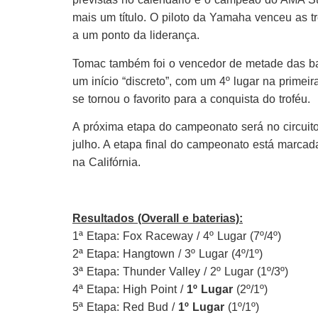
mais um título. O piloto da Yamaha venceu as 
a um ponto da liderança.
Tomac também foi o vencedor de metade das bat
um início “discreto”, com um 4º lugar na primei
se tornou o favorito para a conquista do troféu.
A próxima etapa do campeonato será no circuito
julho. A etapa final do campeonato está marca
na Califórnia.
Resultados (Overall e baterias):
1ª Etapa: Fox Raceway / 4º Lugar (7º/4º)
2ª Etapa: Hangtown / 3º Lugar (4º/1º)
3ª Etapa: Thunder Valley / 2º Lugar (1º/3º)
4ª Etapa: High Point /
1º Lugar
(2º/1º)
5ª Etapa: Red Bud /
1º Lugar
(1º/1º)