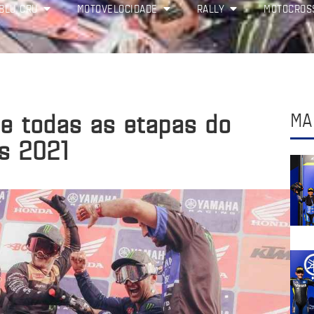
BLU CRU
MOTOVELOCIDADE
RALLY
MOTOCROS
e todas as etapas do
MA
ss 2021