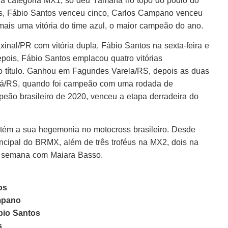
 na categoria MX1, só deu Yamaha no topo do pódio do
das, Fábio Santos venceu cinco, Carlos Campano venceu
ais uma vitória do time azul, o maior campeão do ano.
al/PR com vitória dupla, Fábio Santos na sexta-feira e
ois, Fábio Santos emplacou quatro vitórias
o título. Ganhou em Fagundes Varela/RS, depois as duas
rubá/RS, quando foi campeão com uma rodada de
ampeão brasileiro de 2020, venceu a etapa derradeira do
ém a sua hegemonia no motocross brasileiro. Desde
rincipal do BRMX, além de três troféus na MX2, dois na
e semana com Maiara Basso.
os
ampano
ábio Santos
s