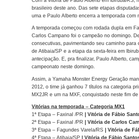
Com a vitória de Paulo Alberto em Ibirubá/RS,
brasileiro deste ano. Das sete etapas disputa
uma e Paulo Alberto encerra a temporada com m
A temporada começou com rodada dupla em Faxin
Carlos Campano foi o campeão no domingo. Dep
consecutivas, pavimentando seu caminho para 
de Atibaia/SP e a etapa da sexta-feira em Ibi
antecipação. E, pra finalizar, Paulo Alberto, c
campeonato neste domingo.
Assim, a Yamaha Monster Energy Geração mant
2012, o time já ganhou 7 títulos na categoria p
MX2JR e um na MXF, conquistado neste fim d
Vitórias na temporada – Categoria MX1
1ª Etapa – Faxinal /PR
| Vitória de Fábio Sant
2ª Etapa – Faxinal /PR
| Vitória de Carlos C
3ª Etapa – Fagundes Varela/RS
| Vitória de F
4ª Etapa – Atibaia/SP
| Vitória de Fábio Santo