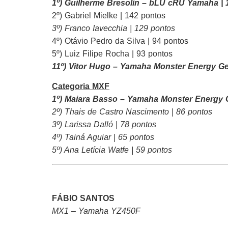
1º) Guilherme Bresolin – bLU cRU Yamaha 
2º) Gabriel Mielke | 142 pontos
3º) Franco Iavecchia | 129 pontos
4º) Otávio Pedro da Silva | 94 pontos
5º) Luiz Filipe Rocha | 93 pontos
11º) Vitor Hugo – Yamaha Monster Energy Ge
Categoria MXF
1º) Maiara Basso –
Yamaha Monster Energy G
2º) Thais de Castro Nascimento | 86 pontos
3º) Larissa Dalló | 78 pontos
4º) Tainá Aguiar | 65 pontos
5º) Ana Letícia Watfe | 59 pontos
FÁBIO SANTOS
MX1 – Yamaha YZ450F