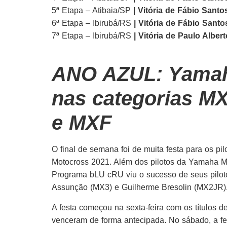
5ª Etapa – Atibaia/SP
| Vitória de Fábio Santo
6ª Etapa – Ibirubá/RS
| Vitória de Fábio Santo
7ª Etapa – Ibirubá/RS
| Vitória de Paulo Albert
ANO AZUL: Yamah
nas categorias M
e MXF
O final de semana foi de muita festa para os p
Motocross 2021. Além dos pilotos da Yamaha M
Programa bLU cRU viu o sucesso de seus pilot
Assunção (MX3) e Guilherme Bresolin (MX2JR)
A festa começou na sexta-feira com os títulos
venceram de forma antecipada. No sábado, a f