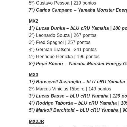
5º) Gustavo Pessoa | 219 pontos
7º) Carlos Campano – Yamaha Monster Energ
MX2
1º) Lucas Dunka – bLU cRU Yamaha | 280 
2º) Leonardo Souza | 267 pontos
3º) Fred Spagnol | 257 pontos
4º) German Bratschi | 241 pontos
5º) Henrique Henicka | 196 pontos
8º) Pepê Bueno – Yamaha Monster Energy Ge
MX3
1º) Roosevelt Assunção – bLU cRU Yamaha
2º) Marcus Vinicius Ribeiro | 149 pontos
3º) Lucas Basso – bLU cRU Yamaha | 129 p
4º) Rodrigo Taborda – bLU cRU Yamaha | 10
5º) Markolf Berchtold – bLU cRU Yamaha | 9
MX2JR